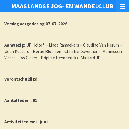
MAASLANDSE JOG- EN WANDELCLUB
Ga
direct
naar
Verslag vergadering 07-07-2026
de
hoofdinhoud
Aanwezig:
JP Holtof – Linda Ramaekers – Claudine Van Nerum –
Jean Kusters – Bertie Bloemen - Christian Swennen – Monnissen
Victor – Jos Gielen – Brigitte Heynderickx- Mailliard JP
Verontschuldigd:
Aantal leden : 91
Activiteiten mei - juni